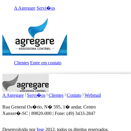
A Agregare
Servi�os
Clientes
Entre em contato
A Agregare
Servi�os
Clientes
Contato
Webmail
Rua General Os�rio, N� 595, 1� andar, Centro
Xanxer�-SC | 89820-000 | Fone: (49) 3433-2847
Desenvolvido por
Ipse
2012, todos os direitos reservados.